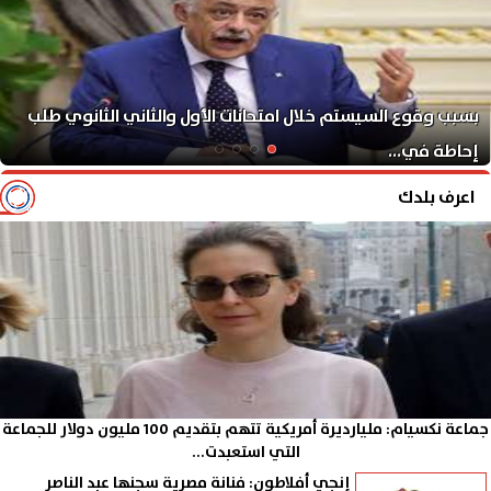
بسبب وقوع السيستم خلال امتحانات الأول والثاني الثانوي طلب
إحاطة في...
اعرف بلدك
جماعة نكسيام: مليارديرة أمريكية تتهم بتقديم 100 مليون دولار للجماعة
التي استعبدت...
إنجي أفلاطون: فنانة مصرية سجنها عبد الناصر