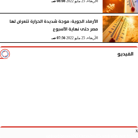
الأربعاء، 25 مايو 2022
08:08 صـ
الأرصاد الجوية: موجة شديدة الحرارة تتعرض لها
مصر حتى نهاية الأسبوع
الأربعاء، 25 مايو 2022
07:56 صـ
الفيديو
x
upload/press/iNFO/rss/rss15.xml x0n not found