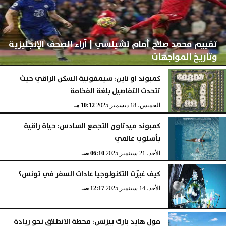
تقييم محمد صلاح أمام تشيلسي | آراء الصحف الإنجليزية
وتاريخ المواجهات
كمبوند او ناين: سيمفونية السكن الراقي حيث
تتحدث التفاصيل بلغة الفخامة
الثلاثاء، 6 مايو 2025
01:52 صـ
الخميس، 18 ديسمبر 2025
10:12 مـ
كمبوند ميدتاون التجمع السادس: حياة راقية
بأسلوب عالمي
الأحد، 21 سبتمبر 2025
06:10 صـ
كيف غيّرت التكنولوجيا عادات السفر في تونس؟
الأحد، 14 سبتمبر 2025
12:17 صـ
مول هايد بارك بيزنس: محطة الانطلاق نحو ريادة