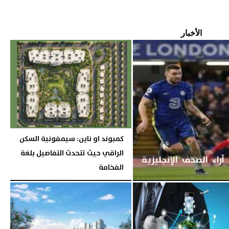
الأخبار
كمبوند او ناين: سيمفونية السكن
الراقي حيث تتحدث التفاصيل بلغة
اء الصحف الإنجليزية
الفخامة
الخميس، 18 ديسمبر 2025
10:12 مـ