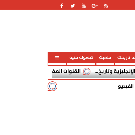
ف تاريخك
ملعبك
كبسولة فنية
خ...
القنوات المفتوحة الناقلة لمباراة برشلونة وسيلتا فيجو اليوم 22
الفيديو