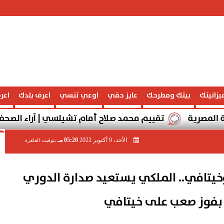
يزانيتك
بيتك ومطرحك
عايز حقي
اوعي تنسي
اعرف بلدك
اعر
تقييم محمد صلاح أمام تشيلسي | آراء الصحف الإنجليزية وتا
الأحد، 9 أكتوبر 2022
05:20 مـ
بتوقيت القاهرة
وخيتافي.. الملكي يستعيد صدارة الدوري
 بفوز صعب على خيتافي