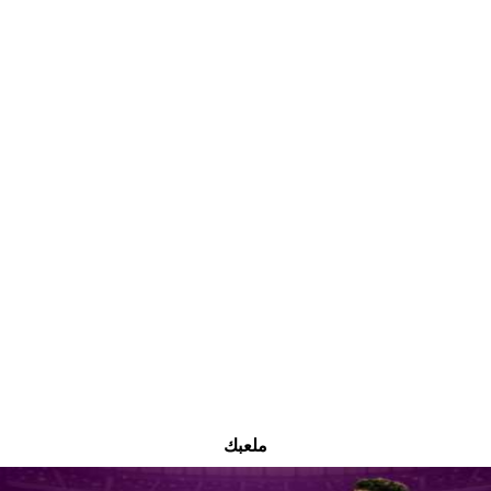
ملعبك