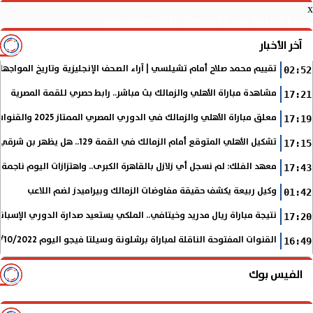
x
upload/press/iNFO/rss/rss15.xml x0n not found
آخر الأخبار
تقييم محمد صلاح أمام تشيلسي | آراء الصحف الإنجليزية وتاريخ المواجها
02:52
مشاهدة مباراة الأهلي والزمالك بث مباشر.. رابط حصري للقمة المصرية
17:21
معلق مباراة الأهلي والزمالك في الدوري المصري الممتاز 2025 والقنوات الناقلة
17:19
تشكيل الأهلي المتوقع أمام الزمالك في القمة 129.. هل يظهر بن شرقي؟
17:15
معهد الفلك: لم نسجل أي زلازل بالقاهرة الكبرى.. واهتزازات اليوم ناجمة
17:43
وكيل ربيعة يكشف حقيقة مفاوضات الزمالك وبيراميدز لضم اللاعب
01:42
نتيجة مباراة ريال مدريد وخيتافي.. الملكي يستعيد صدارة الدوري الإسب
17:20
القنوات المفتوحة الناقلة لمباراة برشلونة وسيلتا فيجو اليوم 9/10/2022 في الدوري الإسباني
16:49
الفيس بوك