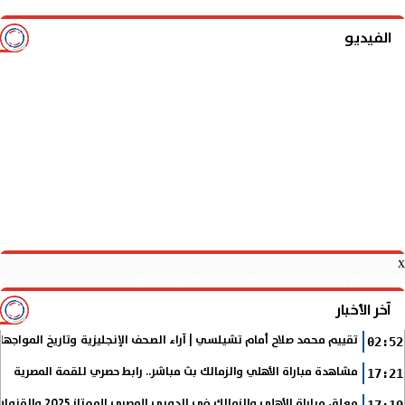
الفيديو
x
upload/press/iNFO/rss/rss15.xml x0n not found
آخر الأخبار
تقييم محمد صلاح أمام تشيلسي | آراء الصحف الإنجليزية وتاريخ المواجها
02:52
مشاهدة مباراة الأهلي والزمالك بث مباشر.. رابط حصري للقمة المصرية
17:21
معلق مباراة الأهلي والزمالك في الدوري المصري الممتاز 2025 والقنوات الناقلة