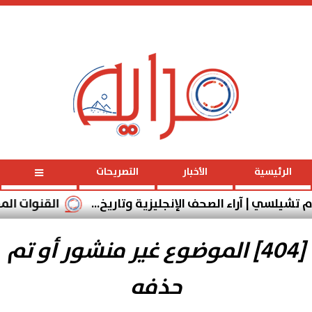
الخميس
، 6 أغسطس 2026
11:34:56
صـ
الرئيسية
الأخبار
التصريحات
شيلسي | آراء الصحف الإنجليزية وتاريخ...
القنوات المفتوحة
[404] الموضوع غير منشور أو تم
حذفه