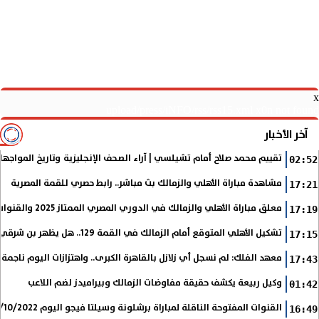
x
upload/press/iNFO/rss/rss15.xml x0n not found
آخر الأخبار
تقييم محمد صلاح أمام تشيلسي | آراء الصحف الإنجليزية وتاريخ المواجها
02:52
مشاهدة مباراة الأهلي والزمالك بث مباشر.. رابط حصري للقمة المصرية
17:21
معلق مباراة الأهلي والزمالك في الدوري المصري الممتاز 2025 والقنوات الناقلة
17:19
تشكيل الأهلي المتوقع أمام الزمالك في القمة 129.. هل يظهر بن شرقي؟
17:15
معهد الفلك: لم نسجل أي زلازل بالقاهرة الكبرى.. واهتزازات اليوم ناجمة
17:43
وكيل ربيعة يكشف حقيقة مفاوضات الزمالك وبيراميدز لضم اللاعب
01:42
القنوات المفتوحة الناقلة لمباراة برشلونة وسيلتا فيجو اليوم 9/10/2022 في الدوري الإسباني
16:49