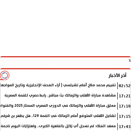
x
upload/press/iNFO/rss/rss15.xml x0n not found
آخر الأخبار
تقييم محمد صلاح أمام تشيلسي | آراء الصحف الإنجليزية وتاريخ المواجها
02:52
مشاهدة مباراة الأهلي والزمالك بث مباشر.. رابط حصري للقمة المصرية
17:21
معلق مباراة الأهلي والزمالك في الدوري المصري الممتاز 2025 والقنوات الناقلة
17:19
تشكيل الأهلي المتوقع أمام الزمالك في القمة 129.. هل يظهر بن شرقي؟
17:15
معهد الفلك: لم نسجل أي زلازل بالقاهرة الكبرى.. واهتزازات اليوم ناجمة
17:43