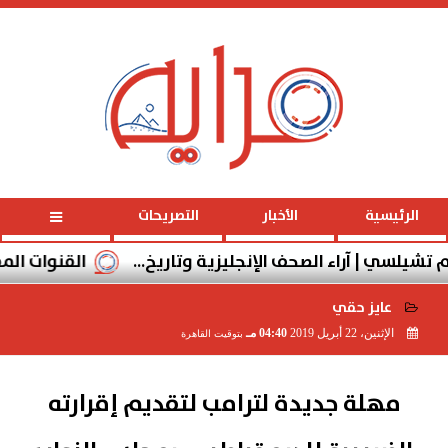
الخميس
، 6 أغسطس 2026
11:34:11 صـ
الرئيسية
الأخبار
التصريحات
لسي | آراء الصحف الإنجليزية وتاريخ...
القنوات المفتوحة ال
عايز حقي
الإثنين، 22 أبريل 2019
04:40 مـ
بتوقيت القاهرة
2019-04-22 16:40:44
مهلة جديدة لترامب لتقديم إقرارته