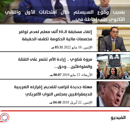
بسبب وقوع السيستم خلال امتحانات الأول والثاني
الثانوي طلب إحاطة في...
إلغاء مسابقة الـ30 ألف معلم لعدم توافر
مخصصات مالية الحكومة تكشف الحقيقة
الثلاثاء، 17 مايو 2022
01:44 مـ
الإثنين، 16 مايو 2022
05:31 مـ
مروة قناوي .. إرادة الأم تنتصر على القتلة
والمتواطئين .. وحق...
الأربعاء، 15 مايو 2019
08:07 مـ
مهلة جديدة لترامب لتقديم إقرارته الضريبية
للديمقراطيين بمجلس النواب الأمريكي
الإثنين، 22 أبريل 2019
04:40 مـ
الفيديو