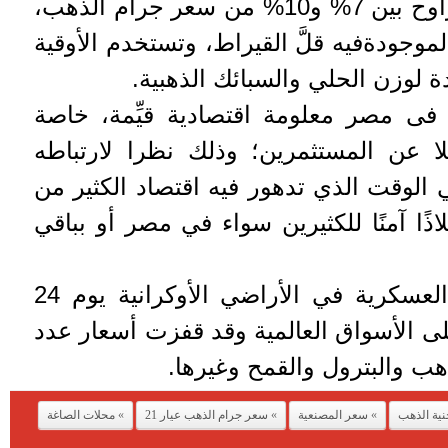
وتتمثل في الأغلب نسبة تتراوح بين 7% و10% من سعر جرام الذهب،
موجودةفيه قلَّ القيراط، وتستخدم الأوقية
 فى مصر معلومة اقتصادية قيِّمة، خاصة
ا عن المستثمرين؛ وذلك نظرا لارتباطه
ي الوقت الذي تدهور فيه اقتصاد الكثير من
ًا آمنًا للكثيرين سواء في مصر أو بباقي
وقد بدأت روسيا عملياتها العسكرية في الأراضي الأوكرانية يوم 24
لى الأسواق العالمية وقد قفزت أسعار عدد
ذهب والبترول والقمح وغيرها.
نية الذهب
سعر المصنعية
سعر جرام الذهب عيار 21
محلات الصاغة