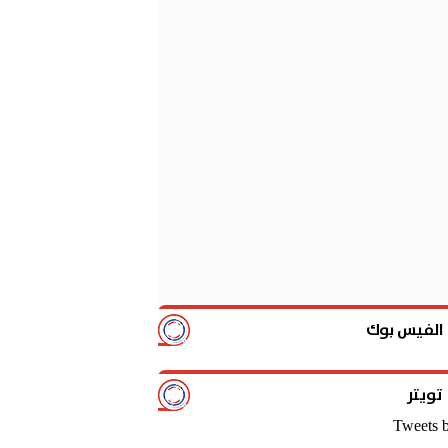
تشكيل الأهلي المتوقع أمام ا
17:15
معهد الفلك: لم نسجل
17:43
وكيل ربيعة يكشف حق
01:42
نتيجة مباراة ريال 
17:20
القنوات المفتوحة الناقلة لم
16:49
الفيس بوك
تويتر
Tweets 