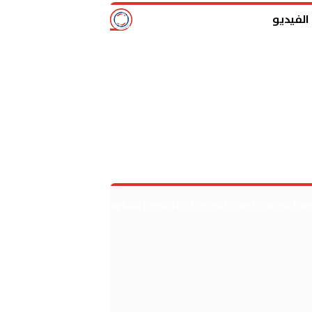
الفيديو
آخر
upload/press/iNFO/rss/rss15.xml x0n not fou
الأخبار
تقييم محمد صلاح أم
02:52
مشاهدة مباراة الأه
17:21
معلق مباراة الأهلي والزما
17:19