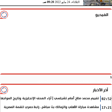
الثلاثاء، 24 مايو 2022
09:20 صـ
الفيديو
x
upload/press/iNFO/rss/rss15.xml x0n not found
آخر الأخبار
تقييم محمد صلاح أمام تشيلسي | آراء الصحف الإنجليزية وتاريخ المواجها
02:52
مشاهدة مباراة الأهلي والزمالك بث مباشر.. رابط حصري للقمة المصرية
17:21