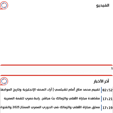
الفيديو
x
upload/press/iNFO/rss/rss15.xml x0n not found
آخر الأخبار
تقييم محمد صلاح أمام تشيلسي | آراء الصحف الإنجليزية وتاريخ المواجها
02:52
مشاهدة مباراة الأهلي والزمالك بث مباشر.. رابط حصري للقمة المصرية
17:21
معلق مباراة الأهلي والزمالك في الدوري المصري الممتاز 2025 والقنوات الناقلة
17:19