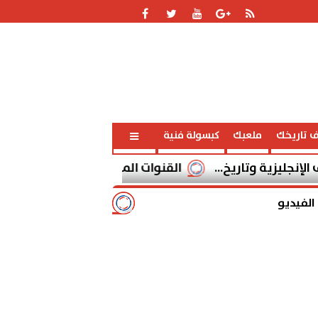
ف تاريخك
ملعبك
كبسولة فنية
تاريخ...
القنوات المفتوحة الناقلة لمباراة برشلونة وسيلتا فيجو الي
الفيديو