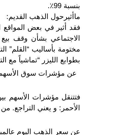
بنسبة 99٪.
ماأثيرحول الذهب القديم:
فقد أثير في بعض المواقع ا
الاجتماعي بشأن وقف بيع و
مختومة بأساليب “القلم” الت
بطوابع الليزر “تماشياً مع 
عن مؤشرات سوق الأسهم
فتتنقل مؤشرات الأسهم بين ل
الأحمر: و يعني التراجع. من 
عن سعر الذهب اليوم عالميا