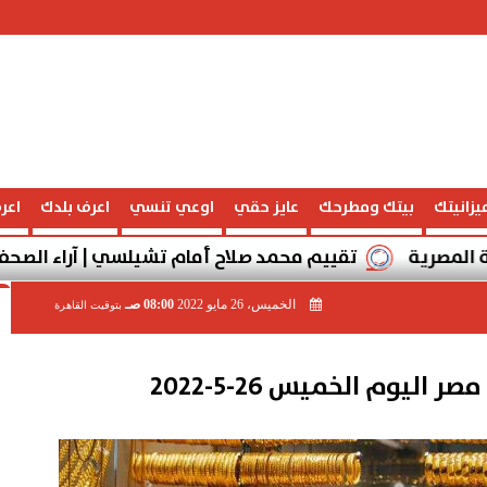
يزانيتك
بيتك ومطرحك
عايز حقي
اوعي تنسي
اعرف بلدك
اعر
تقييم محمد صلاح أمام تشيلسي | آراء الصحف الإنجليزية و
الخميس، 26 مايو 2022
08:00 صـ
بتوقيت القاهرة
ليوم الخميس 26-5-2022