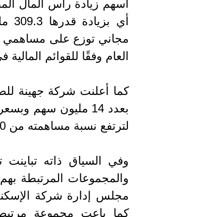
مجاني توزع على مساهمي ال
العام وفقًا للقوائم المالية في 31/12 /9
كما أعلنت شركة جهينة للصن
لترتفع نسبة مساهمته من 9.990% إلى 10.138%.
وفي السياق ذاته تباينت ت
والمجموعات المرتبطة بهم 
مجلس إدارة شركة الإسكندر
كما باعت مجموعة مرتبطة