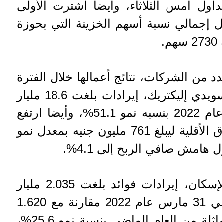
ول أمس الثلاثاء، وأيضا اشترت الأولى
صل إجمالي نسبة أسهم الخزينة التي بحوزة
 من الشركات، نتائج أعمالها خلال الفترة
الماضية، وحققت شركة السويدي إليكتريك، إيرادات بلغت 18.6 مليار
جنيه خلال الربع الأول من عام 2022 بنسبة نمو 51.1%، وأيضا ارتفع
صافي الربح بعد خصم حقوق الأقلية ليبلغ 761 مليون جنيه بمعدل نمو
كذلك حقق بنك التعمير والإسكان، إيرادات فوائد بلغت 2.035 مليار
جنيه خلال الفترة المنتهية في 31 مارس عام 2022 مقارنة مع 1.620
مليار جنيه خلال الفترة المماثلة من العام الماضي بنسبة نمو 25.6%،