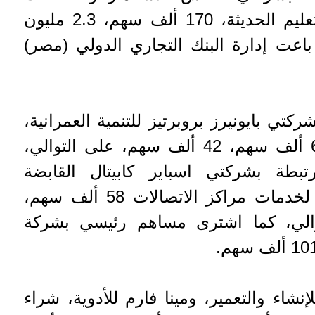
الغذائية، المصرية لنظم التعليم الحديثة، 170 ألف سهم، 2.3 مليون
باعت إدارة البنك التجاري الدولي (مصر)
تي بايونيرز بروبرتيز للتنمية العمرانية،
جدوى للتنمية الصناعية، 69 ألف سهم، 42 ألف سهم، على التوالي،
طة بشركتي اسباير كابيتال القابضة
للاستثمارات المالية، وراية لخدمات مراكز الاتصالات 58 ألف سهم،
توالي، كما اشترى مساهم رئيسي بشركة
نشاء والتعمير، ومينا فارم للأدوية، شراء