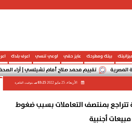
يزانيتك
بيتك ومطرحك
عايز حقي
اوعي تنسي
اعرف بلدك
اعر
تقييم محمد صلاح أمام تشيلسي | آراء الصحف الإنجليزية
الأربعاء، 25 مايو 2022
03:25 مـ
بتوقيت القاهرة
 تتراجع بمنتصف التعاملات بسبب ضغوط
مبيعات أجنبية