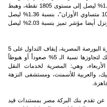
متساوي الأوزان" بنسبة 1.49% ليصل إلى مستوى 1805 نقطة، وهبط
أيضا مؤشر "إيجي إكس 100 متساوي الأوزان"، بنسبة 1.36% ليصل
إلى مستوى 2713 نقطة، ونزل أيضا مؤشر تميز بنسبة 2.03% ليصل
وفي هذا السياق أعلنت إدارة البورصة المصرية، إيقاف التداول على 5
أسهم ولمدة 10 دقائق وذلك لتجاوزها نسبة الـ 5% صعوداً أو هبوطاً
لأربعاء، وهي: المصرية لخدمات النقل
ستيك، والعربية للأسمنت، ومستشفى النزهة
اهزة.
، عن تقدم بنك البركة مصر بمستندات قيد