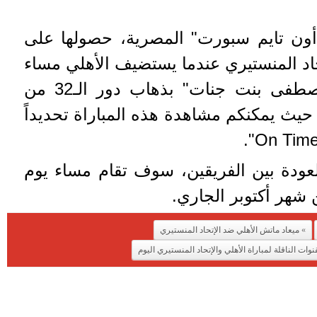
ون تايم سبورت" المصرية، حصولها على
اد المنستيري عندما يستضيف الأهلي مساء
غداً الأحد، على ملعب "مصطفى بنت جنات" بذهاب دور الـ32 من
حيث يمكنكم مشاهدة هذه المباراة تحديداً
العودة بين الفريقين، سوف تقام مساء يوم
ميعاد ماتش الأهلي ضد الإتحاد المنستيري
نوات الناقلة لمباراة الأهلي والإتحاد المنستيري اليوم