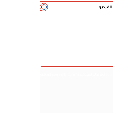
الفيديو
آخر
upload/press/iNFO/rss/rss15.xml x0n not fou
الأخبار
تقييم محمد صلاح أم
02:52
مشاهدة مباراة الأه
17:21
معلق مباراة الأهلي والزما
17:19