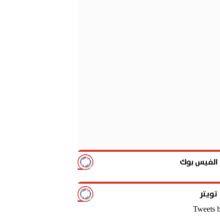
تشكيل الأهلي المتوقع أمام ا
17:15
معهد الفلك: لم نسجل
17:43
وكيل ربيعة يكشف حق
01:42
نتيجة مباراة ريال 
17:20
القنوات المفتوحة الناقلة لم
16:49
الفيس بوك
تويتر
Tweets 