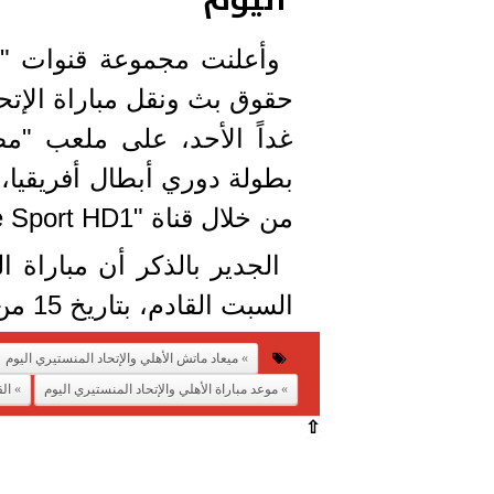
اليوم
وأعلنت مجموعة قنوات "أ
حقوق بث ونقل مباراة الإتح
بطولة دوري أبطال أفريقيا، 
من خلال قناة "On Time Sport HD1".
الجدير بالذكر أن مباراة 
السبت القادم، بتاريخ 15 من شهر أكتوبر الجاري.
ميعاد ماتش الأهلي والإتحاد المنستيري اليوم
موعد مباراة الأهلي والإتحاد المنستيري اليوم
الق
⇧