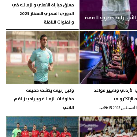
معلق مباراة الأهلي والزمالك في
الدوري المصري الممتاز 2025
اشر.. رابط حصري للقمة
والقنوات الناقلة
السبت، 22 فبراير 2025
05:19 مـ
 الأردني وتغيير قواعد
وكيل ربيعة يكشف حقيقة
ه الإلكتروني
مفاوضات الزمالك وبيراميدز لضم
اللاعب
09:15 مـ
السبت، 25 فبراير 2023
01:42 صـ