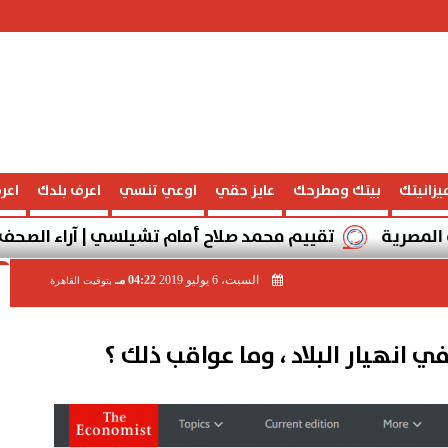
يزانيتك
بيتك ومطرحك
عايز حقي
اوعي تنسي
اعرف بلدك
اعر
تقييم محمد صلاح أمام تشيلسي | آراء الصحف الإنجليزية 
السبت، 6 يوليو 2019
04:22 مـ
بتوقيت القاهرة
 انهيار البلاد ، وما عواقب ذلك ؟