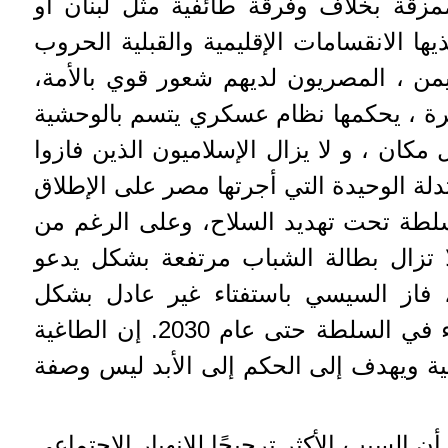
قة بخلاف وفرقة طائفية مثل لبنان أو
يها الانقسامات الإقليمية والقبلية الحروب
ليمن ، المصريون لديهم شعور قوي بالأمة،
ة ، يحكمها نظام عسكري يتسم بالوحشية
ان ، و لا يزال الإسلاميون الذين فازوا
تدلة الوحيدة التي أجرتها مصر على الإطلاق
لطة تحت تهديد السلاح، وعلى الرغم من
لا تزال بطالة الشباب مرتفعة بشكل يدعو
لق، ففي أبريل 2019 ، فاز السيسي باستفتاء غير عادل بشكل
صارخ للسماح لنفسه بالبقاء في السلطة حتى عام 2030. إن الطاغية
 ويهدف إلى الحكم إلى الأبد ليس وصفة
 السبب الأكثر ترجيحًا للانهيار الاجتماعي