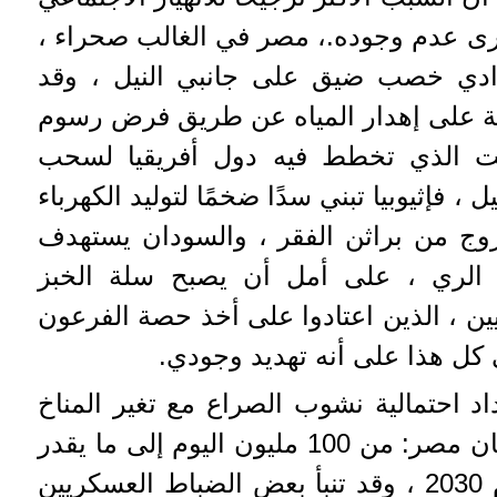
حرى عدم وجوده.، مصر في الغالب صحراء ،
 وادي خصب ضيق على جانبي النيل ، وقد
ة على إهدار المياه عن طريق فرض رسوم
وقت الذي تخطط فيه دول أفريقيا لسحب
 ، فإثيوبيا تبني سدًا ضخمًا لتوليد الكهرباء
وج من براثن الفقر ، والسودان يستهدف
ع الري ، على أمل أن يصبح سلة الخبز
يين ، الذين اعتادوا على أخذ حصة الفرعون
 كل هذا على أنه تهديد وجودي.
اد احتمالية نشوب الصراع مع تغير المناخ
في المنطقة ويزيد عدد سكان مصر: من 100 مليون اليوم إلى ما يقدر
بنحو 130 مليون بحلول عام 2030 ، وقد تنبأ بعض الضباط العسكريين