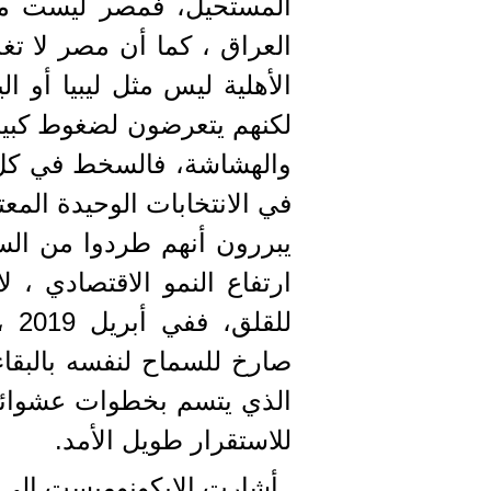
المستحيل، فمصر ليست ممز
العراق ، كما أن مصر لا تغذ
الأهلية ليس مثل ليبيا أو ا
لكنهم يتعرضون لضغوط كبير
والهشاشة، فالسخط في كل مك
في الانتخابات الوحيدة المع
يبررون أنهم طردوا من الس
ارتفاع النمو الاقتصادي ، 
للق
الذي يتسم بخطوات عشوائية
للاستقرار طويل الأمد.
أشارت الإيكونوميست الى أن