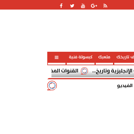
ف تاريخك
ملعبك
كبسولة فنية
وتاريخ...
القنوات المفتوحة الناقلة لمباراة برشلونة وسيلتا فيجو ال
الفيديو