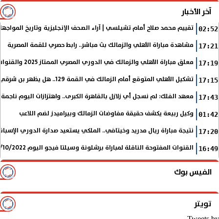
آخر الأخبار
تقييم محمد صلاح أمام تشيلسي | آراء الصحف الإنجليزية وتاريخ المواجها
02:52
مشاهدة مباراة الأهلي والزمالك بث مباشر.. رابط حصري للقمة المصرية
17:21
معلق مباراة الأهلي والزمالك في الدوري المصري الممتاز 2025 والقنوات الناقلة
17:19
تشكيل الأهلي المتوقع أمام الزمالك في القمة 129.. هل يظهر بن شرقي؟
17:15
معهد الفلك: لم نسجل أي زلازل بالقاهرة الكبرى.. واهتزازات اليوم ناجمة
17:43
وكيل ربيعة يكشف حقيقة مفاوضات الزمالك وبيراميدز لضم اللاعب
01:42
نتيجة مباراة ريال مدريد وخيتافي.. الملكي يستعيد صدارة الدوري الإسب
17:20
القنوات المفتوحة الناقلة لمباراة برشلونة وسيلتا فيجو اليوم 9/10/2022 في الدوري الإسباني
16:49
الفيس بوك
تويتر
Tweets by