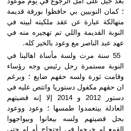
بعد جيل على أمل الرجوع في يوم موعود
؛ كمان النوبيين بي حافظوا بورقة قديمة
متهالكة عبارة عن عقد ملكيته لبيته في
النوبة القديمة واللي تم تهجيره منه في
عهد عبد الناصر مع وعود بالخير كله.
55 سنة مرت ولسة مأساة اهالينا في
النوبة مستمرة رحل رئيس وجه رؤساء
وقامت ثورة ولسه حقهم ضايع ؛ وبرغم
ان حقهم مكفول دستوريا واتتص عليه في
دستور 2012 و 2014 إلا إنه قضيتهم
العادلة بيتعمدوا طمسها ؛ وعود ووعود
بحل قضيتهم ولسه بيعانوا وبيواجهوا
القمع لو خرجوا في احتجاج أو لو حتى