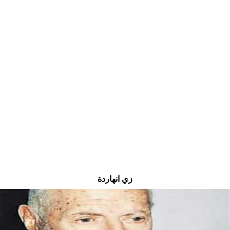
زي انهاردة