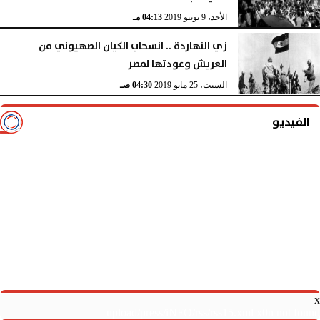
الأحد، 9 يونيو 2019
04:13 مـ
زي النهاردة .. انسحاب الكيان الصهيوني من
العريش وعودتها لمصر
السبت، 25 مايو 2019
04:30 صـ
الفيديو
x
upload/press/iNFO/rss/rss15.xml x0n not found