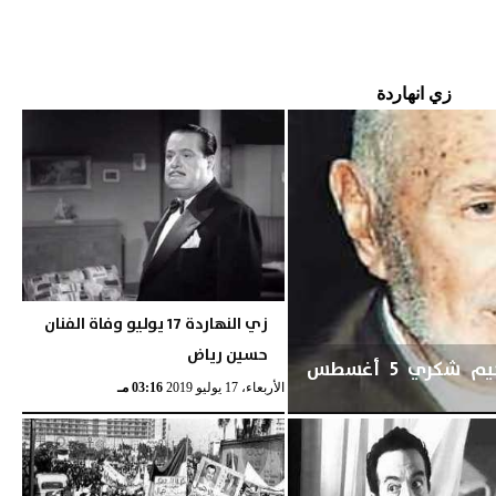
زي انهاردة
زي النهاردة 17 يوليو وفاة الفنان
حسين رياض
«زي النهارده».. وفاة المناضل إبراهيم شكري 5 أغسطس
الأربعاء، 17 يوليو 2019
03:16 مـ