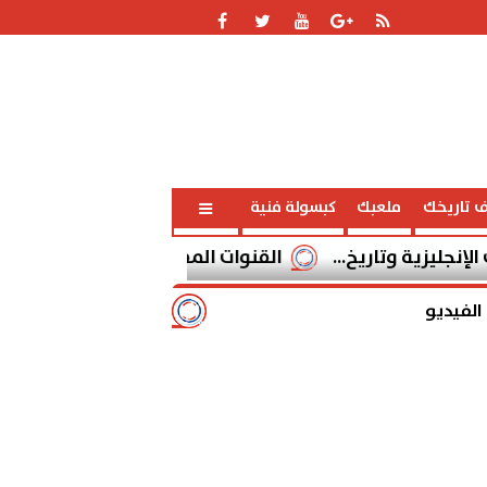
ف تاريخك
ملعبك
كبسولة فنية
 وتاريخ...
القنوات المفتوحة الناقلة لمباراة برشلونة وسيلتا فيجو ا
الفيديو