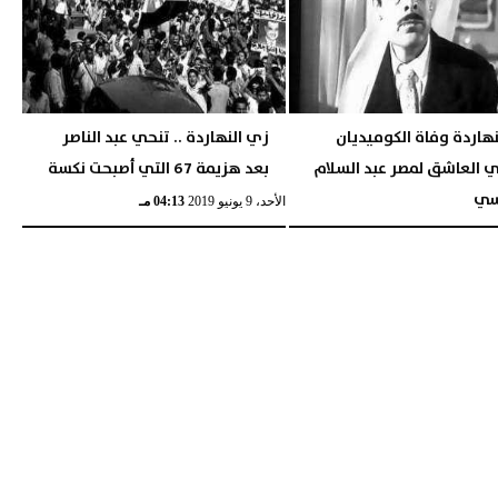
هاردة وفاة الكوميديان
زي النهاردة .. تنحي عبد الناصر
ني العاشق لمصر عبد السلام
بعد هزيمة 67 التي أصبحت نكسة
لسي
الأحد، 9 يونيو 2019
04:13 مـ
02:47 مـ