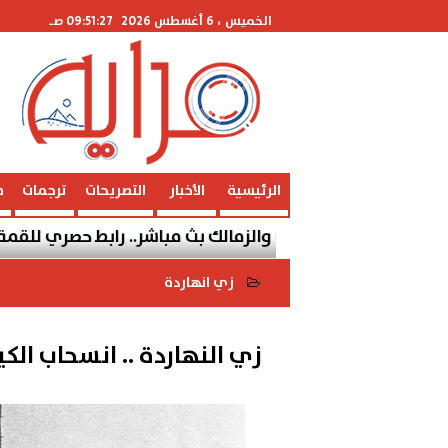
الخميس
، 6 أغسطس 2026
09:51:27 صـ
الرئيسية
الأخبار
التصريحات
ترجمات
م
باراة الأهلي والزمالك بث مباشر.. رابط حصري للقمة المصرية
زي انهاردة
2019-05-25 04:30:38
زي النهاردة .. انسحاب ال