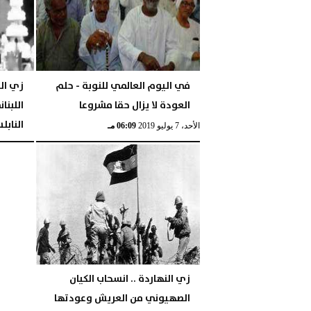
الأربعاء، 5 أغسطس 2020
08:13 صـ
في اليوم العالمي للنوبة - حلم
زي الن
العودة لا يزال حقا مشروعا
اللبنا
الناب
الأحد، 7 يوليو 2019
06:09 مـ
الجمعة، 5 يوليو 2019
زي النهاردة .. انسحاب الكيان
الصهيوني من العريش وعودتها