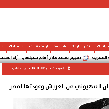
يزانيتك
بيتك ومطرحك
عايز حقي
اوعي تنسي
اعرف بلدك
اعر
تقييم محمد صلاح أمام تشيلسي | آراء الصحف الإنجليزية
السبت، 25 مايو 2019
04:30 صـ
بتوقيت القاهرة
كيان الصهيوني من العريش وعودتها لمصر