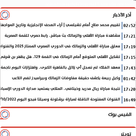
upload/press/iNFO/rss/rss15.xml x0n not found
آخر الأخبار
تقييم محمد صلاح أمام تشيلسي | آراء الصحف الإنجليزية وتاريخ المواجها
02:52
مشاهدة مباراة الأهلي والزمالك بث مباشر.. رابط حصري للقمة المصرية
17:21
معلق مباراة الأهلي والزمالك في الدوري المصري الممتاز 2025 والقنوات الناقلة
17:19
تشكيل الأهلي المتوقع أمام الزمالك في القمة 129.. هل يظهر بن شرقي؟
17:15
معهد الفلك: لم نسجل أي زلازل بالقاهرة الكبرى.. واهتزازات اليوم ناجمة
17:43
وكيل ربيعة يكشف حقيقة مفاوضات الزمالك وبيراميدز لضم اللاعب
01:42
نتيجة مباراة ريال مدريد وخيتافي.. الملكي يستعيد صدارة الدوري الإسب
17:20
القنوات المفتوحة الناقلة لمباراة برشلونة وسيلتا فيجو اليوم 9/10/2022 في الدوري الإسباني
16:49
الفيس بوك
تويتر