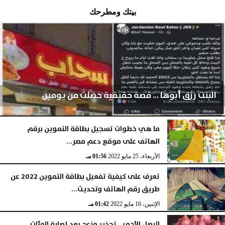
بيتك ومطرحك
البنت رزق أبوها ... قصة حقيقية حصلت من يومين
ما هي خطوات تسجيل بطاقة التموين برقم
الهاتف على موقع دعم مصر...
الثلاثاء، 30 أغسطس 2022
03:47 صـ
الأربعاء، 25 مايو 2022
01:56 مـ
تعرف على كيفية تفعيل بطاقة التموين 2022 عن
طريق رقم الهاتف وتحديث...
الإثنين، 16 مايو 2022
01:42 مـ
البصل الأحمر.. تحذير مزعج بعد إصابة المئات