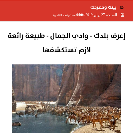
بيتك ومطرحك
السبت، 27 يوليو 2019
04:04 مـ
بتوقيت القاهرة
2019-07-27 16:04:13
إعرف بلدك - وادي الجمال - طبيعة رائعة
لازم تستكشفها