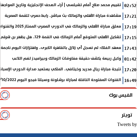
تقييم محمد صلاح أمام تشيلسي | آراء الصحف الإنجليزية وتاريخ المواجها
02:52
مشاهدة مباراة الأهلي والزمالك بث مباشر.. رابط حصري للقمة المصرية
17:21
معلق مباراة الأهلي والزمالك في الدوري المصري الممتاز 2025 والقنوات الناقلة
17:19
تشكيل الأهلي المتوقع أمام الزمالك في القمة 129.. هل يظهر بن شرقي؟
17:15
معهد الفلك: لم نسجل أي زلازل بالقاهرة الكبرى.. واهتزازات اليوم ناجمة
17:43
وكيل ربيعة يكشف حقيقة مفاوضات الزمالك وبيراميدز لضم اللاعب
01:42
نتيجة مباراة ريال مدريد وخيتافي.. الملكي يستعيد صدارة الدوري الإسب
17:20
القنوات المفتوحة الناقلة لمباراة برشلونة وسيلتا فيجو اليوم 9/10/2022 في الدوري الإسباني
16:49
الفيس بوك
تويتر
Tweets by