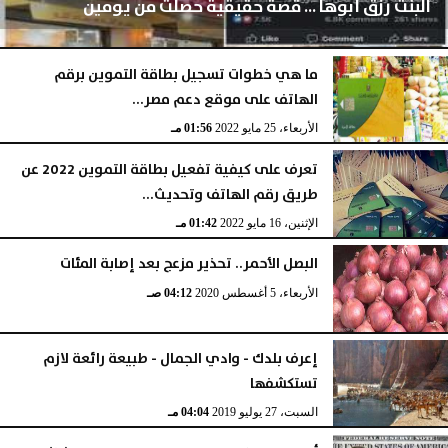
البنت رزق أبوها ... قصة حقيقية حصلت من يومين
ما هي خطوات تسجيل بطاقة التموين برقم
الهاتف على موقع دعم مصر...
الثلاثاء، 30 أغسطس 2022
03:47 صـ
الأربعاء، 25 مايو 2022
01:56 مـ
تعرف على كيفية تفعيل بطاقة التموين 2022 عن
طريق رقم الهاتف وتحديث...
الإثنين، 16 مايو 2022
01:42 مـ
البصل الأحمر.. تحذير مزعج بعد إصابة المئات
الأربعاء، 5 أغسطس 2020
04:12 صـ
إعرف بلدك - وادي الجمال - طبيعة رائعة لازم
تستكشفها
السبت، 27 يوليو 2019
04:04 مـ