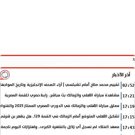
x
upload/press/iNFO/rss/rss15.xml x0n not found
آخر الأخبار
تقييم محمد صلاح أمام تشيلسي | آراء الصحف الإنجليزية وتاريخ المواجها
02:52
مشاهدة مباراة الأهلي والزمالك بث مباشر.. رابط حصري للقمة المصرية
17:21
معلق مباراة الأهلي والزمالك في الدوري المصري الممتاز 2025 والقنوات الناقلة
17:19
تشكيل الأهلي المتوقع أمام الزمالك في القمة 129.. هل يظهر بن شرقي؟
17:15
معهد الفلك: لم نسجل أي زلازل بالقاهرة الكبرى.. واهتزازات اليوم ناجمة
17:43