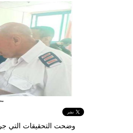
مصط
وضحت التحقيقات التي جر