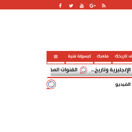
ف تاريخك
ملعبك
كبسولة فنية
اريخ...
القنوات المفتوحة الناقلة لمباراة برشلونة وسيلتا فيجو اليو
الفيديو