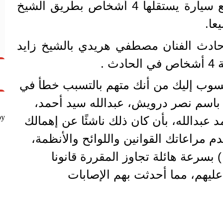
في حادث تصادم سيارته مع سيارة يستقلها 4 أشخاص بطريق الشيخ
عا.
ادث الفنان مصطفي هريدي بالشيخ زايد
 .
نسوب إليك من أنك متهم بالتسبب خطأ في
 باسم نصر درویش، عبدالله سيد أحمد،
by
د عبدالله، بأن كان ذلك ناشئًا عن إهمالك
 مراعاتك القوانين واللوائح والأنظمة،
قدت السيارة ( ي م 3479 ) بسرعة هائلة تجاوز المقررة قانونا
يهم، مما أحدثت بهم الإصابات