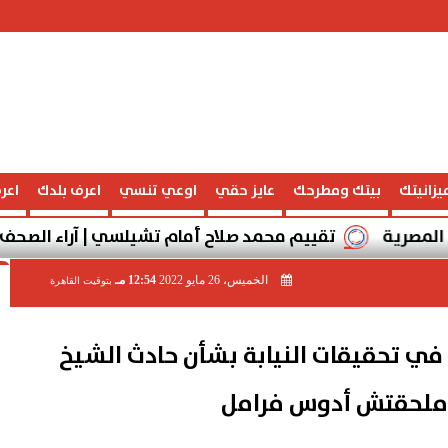
يزانيتك
بيتك ومطرحك
عايز حقي
اوعي تنسي
اعرف بلدك
اعر
تقييم محمد صلاح أمام تشيلسي | آراء الصحف الإنجليزية وت
الخميس، 26 مايو 2022
12:54 مـ
بتوقيت القاهرة
 تحقيقات النيابة بشأن حادث الشيخ
نا ملحقتش أدوس فرامل