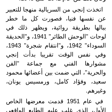
اتخذت إنجي من السريالية منهجا للتعبير
عن نفسها فنيا، فصورت كل ما خطر
ببالها بطريقة روائية، ويظهر ذلك في
لوحات "الوحش الطائر" 1941، و"الحديقة
السوداء" 1942، و"انتقام شجرة" 1943،
وفي نفس الوقت تقريبا بدأت إنجي
مشوارها الفني مع جماعة "الفن
والحرية"، التي ضمت بين أعضائها محمود
سعيد، وفؤاد كامل، ورمسيس يونان،
وغيرهم.
في عام 1951 قدمت معرضها الخاص
الأول، الذي غلب عليه الطابع الواقعي