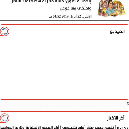
إنجي أفلاطون: فنانة مصرية سجنها عبد الناصر
واحتفى بها غوغل
الإثنين، 22 أبريل 2019
04:54 مـ
الإثنين، 22 أبريل 2019
04:52 مـ
الفيديو
x
upload/press/iNFO/rss/rss15.xml x0n not found
آخر الأخبار
تقييم محمد صلاح أمام تشيلسي | آراء الصحف الإنجليزية وتاريخ المواجها
02:52