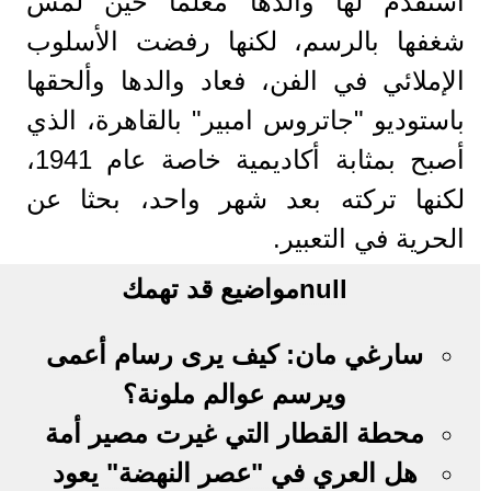
استقدم لها والدها معلما حين لمس
شغفها بالرسم، لكنها رفضت الأسلوب
الإملائي في الفن، فعاد والدها وألحقها
باستوديو "جاتروس امبير" بالقاهرة، الذي
أصبح بمثابة أكاديمية خاصة عام 1941،
لكنها تركته بعد شهر واحد، بحثا عن
الحرية في التعبير.
null
مواضيع قد تهمك
سارغي مان: كيف يرى رسام أعمى
ويرسم عوالم ملونة؟
محطة القطار التي غيرت مصير أمة
هل العري في "عصر النهضة" يعود